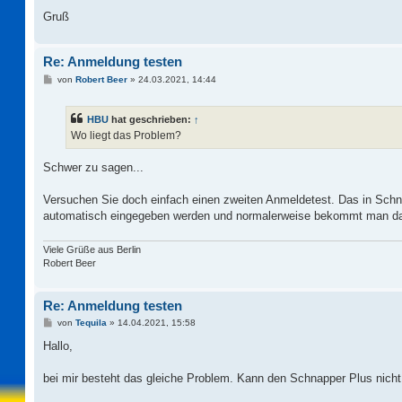
Gruß
Re: Anmeldung testen
B
von
Robert Beer
»
24.03.2021, 14:44
e
i
t
HBU
hat geschrieben:
↑
r
a
Wo liegt das Problem?
g
Schwer zu sagen...
Versuchen Sie doch einfach einen zweiten Anmeldetest. Das in Schnap
automatisch eingegeben werden und normalerweise bekommt man das
Viele Grüße aus Berlin
Robert Beer
Re: Anmeldung testen
B
von
Tequila
»
14.04.2021, 15:58
e
i
Hallo,
t
r
a
bei mir besteht das gleiche Problem. Kann den Schnapper Plus nich
g