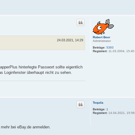
Robert Beer
24.03.2021, 14:29
Administrator
Beiträge:
5393
Registriert:
11.03.2004, 15:40
perPlus hinterlegte Passwort sollte eigentlich
 Loginfenster überhaupt nicht zu sehen.
Tequila
Beiträge:
1
Registriert:
14.04.2021, 15:56
t mehr bei eBay.de anmelden.