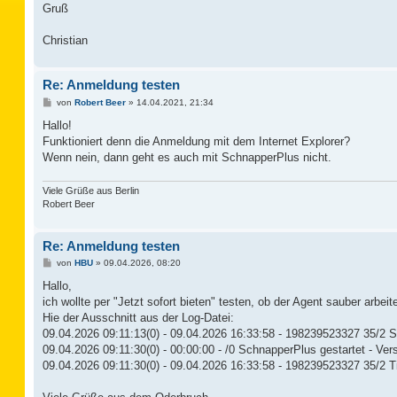
Gruß
Christian
Re: Anmeldung testen
B
von
Robert Beer
»
14.04.2021, 21:34
e
i
Hallo!
t
Funktioniert denn die Anmeldung mit dem Internet Explorer?
r
a
Wenn nein, dann geht es auch mit SchnapperPlus nicht.
g
Viele Grüße aus Berlin
Robert Beer
Re: Anmeldung testen
B
von
HBU
»
09.04.2026, 08:20
e
i
Hallo,
t
ich wollte per "Jetzt sofort bieten" testen, ob der Agent sauber arbeite
r
a
Hie der Ausschnitt aus der Log-Datei:
g
09.04.2026 09:11:13(0) - 09.04.2026 16:33:58 - 198239523327 35/2 
09.04.2026 09:11:30(0) - 00:00:00 - /0 SchnapperPlus gestartet - Ver
09.04.2026 09:11:30(0) - 09.04.2026 16:33:58 - 198239523327 35/2 T