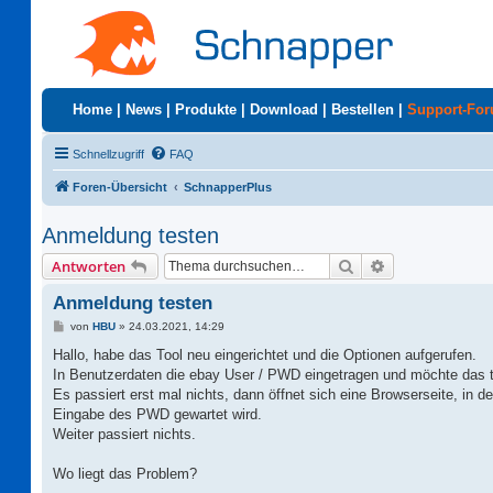
Home
|
News
|
Produkte
|
Download
|
Bestellen
|
Support-Fo
Schnellzugriff
FAQ
Foren-Übersicht
SchnapperPlus
Anmeldung testen
Suche
Erweiterte Suc
Antworten
Anmeldung testen
B
von
HBU
»
24.03.2021, 14:29
e
i
Hallo, habe das Tool neu eingerichtet und die Optionen aufgerufen.
t
In Benutzerdaten die ebay User / PWD eingetragen und möchte das 
r
a
Es passiert erst mal nichts, dann öffnet sich eine Browserseite, in d
g
Eingabe des PWD gewartet wird.
Weiter passiert nichts.
Wo liegt das Problem?