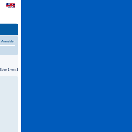
Anmelden
 Seite
1
von
1