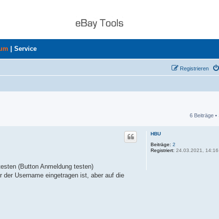
rum
|
Service
Registrieren
6 Beiträge •
he
HBU
Beiträge:
2
Registriert:
24.03.2021, 14:16
testen (Button Anmeldung testen)
er der Username eingetragen ist, aber auf die