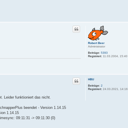
Robert Beer
Administrator
Beiträge:
5393
Registriert:
11.03.2004, 15:40
HBU
Beiträge:
2
Registriert:
24.03.2021, 14:16
t. Leider funktioniert das nicht.
SchnapperPlus beendet - Version 1.14.15
sion 1.14.15
imesync: 09:11:31 -> 09:11:30 (0)