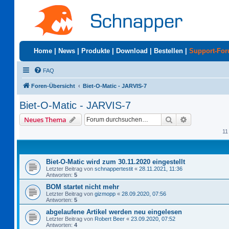
Home
|
News
|
Produkte
|
Download
|
Bestellen
|
Support-Fo
FAQ
Foren-Übersicht
Biet-O-Matic - JARVIS-7
Biet-O-Matic - JARVIS-7
Suche
Erweiterte S
Neues Thema
11
Biet-O-Matic wird zum 30.11.2020 eingestellt
Letzter Beitrag von
schnappertestit
«
28.11.2021, 11:36
Antworten:
5
BOM startet nicht mehr
Letzter Beitrag von
gizmopp
«
28.09.2020, 07:56
Antworten:
5
abgelaufene Artikel werden neu eingelesen
Letzter Beitrag von
Robert Beer
«
23.09.2020, 07:52
Antworten:
4