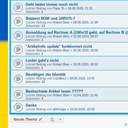
Geht leider immer noch nicht
Letzter Beitrag von
Papa 35
«
18.08.2020, 21:25
Antworten:
2
Betatest BOM und JARVIS-7
Letzter Beitrag von
Robert Beer
«
08.08.2020, 11:38
Antworten:
13
Anmeldung auf Rechner A @Win10 geht, auf Rechner B @
Letzter Beitrag von
Robert Beer
«
02.08.2020, 08:07
Antworten:
3
"Artikelinfo update" funktioniert nicht
Letzter Beitrag von
Robert Beer
«
05.06.2020, 16:05
Antworten:
1
Leider geht's nicht
Letzter Beitrag von
Robert Beer
«
20.05.2020, 08:32
Antworten:
1
Bestätigen der Identtät
Letzter Beitrag von
Castilles2
«
08.05.2020, 14:35
Antworten:
15
Beobachtete Artikel lesen ?????
Letzter Beitrag von
Robert Beer
«
12.04.2020, 11:46
Antworten:
3
Danke
Letzter Beitrag von
@ihringer
«
15.03.2020, 20:29
Neues Thema
11