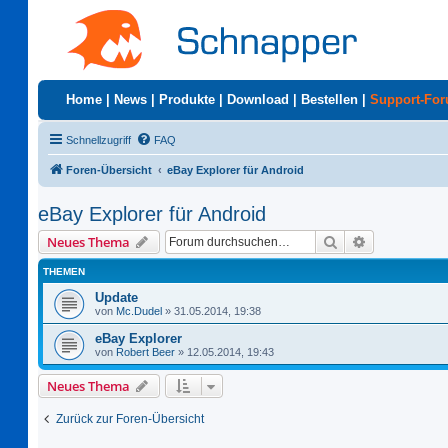
Home
|
News
|
Produkte
|
Download
|
Bestellen
|
Support-Fo
Schnellzugriff
FAQ
Foren-Übersicht
eBay Explorer für Android
eBay Explorer für Android
Suche
Erweiterte S
Neues Thema
THEMEN
Update
von
Mc.Dudel
»
31.05.2014, 19:38
eBay Explorer
von
Robert Beer
»
12.05.2014, 19:43
Neues Thema
Zurück zur Foren-Übersicht