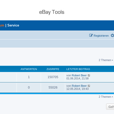
rum
|
Service
Registrieren
2 Themen • 
uche
ANTWORTEN
ZUGRIFFE
LETZTER BEITRAG
von
Robert Beer
1
150705
01.06.2014, 21:58
von
Robert Beer
0
55026
12.05.2014, 19:43
2 Themen • 
Geh