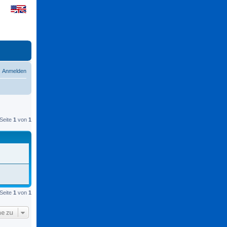
Anmelden
Seite
1
von
1
Seite
1
von
1
e zu