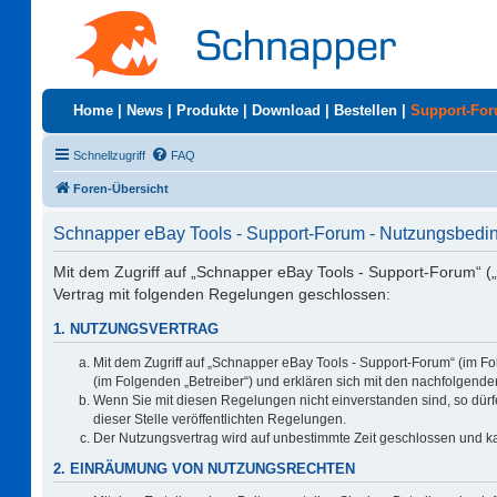
Home
|
News
|
Produkte
|
Download
|
Bestellen
|
Support-Fo
Schnellzugriff
FAQ
Foren-Übersicht
Schnapper eBay Tools - Support-Forum - Nutzungsbed
Mit dem Zugriff auf „Schnapper eBay Tools - Support-Forum“ („
Vertrag mit folgenden Regelungen geschlossen:
1. NUTZUNGSVERTRAG
Mit dem Zugriff auf „Schnapper eBay Tools - Support-Forum“ (im F
(im Folgenden „Betreiber“) und erklären sich mit den nachfolgen
Wenn Sie mit diesen Regelungen nicht einverstanden sind, so dürfe
dieser Stelle veröffentlichten Regelungen.
Der Nutzungsvertrag wird auf unbestimmte Zeit geschlossen und ka
2. EINRÄUMUNG VON NUTZUNGSRECHTEN