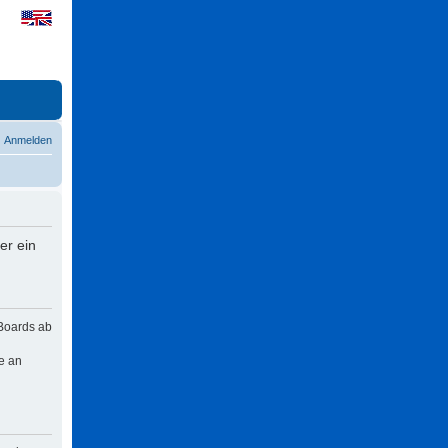
Anmelden
er ein
 Boards ab
e an