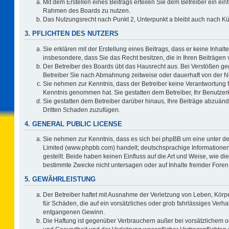
Mit dem Erstellen eines Beitrags erteilen Sie dem Betreiber ein ein
Rahmen des Boards zu nutzen.
Das Nutzungsrecht nach Punkt 2, Unterpunkt a bleibt auch nach 
3. PFLICHTEN DES NUTZERS
Sie erklären mit der Erstellung eines Beitrags, dass er keine Inhalt
insbesondere, dass Sie das Recht besitzen, die in Ihren Beiträgen
Der Betreiber des Boards übt das Hausrecht aus. Bei Verstößen g
Betreiber Sie nach Abmahnung zeitweise oder dauerhaft von der N
Sie nehmen zur Kenntnis, dass der Betreiber keine Verantwortung für 
Kenntnis genommen hat. Sie gestatten dem Betreiber, Ihr Benutzerk
Sie gestatten dem Betreiber darüber hinaus, Ihre Beiträge abzuänd
Dritten Schaden zuzufügen.
4. GENERAL PUBLIC LICENSE
Sie nehmen zur Kenntnis, dass es sich bei phpBB um eine unter de
Limited (www.phpbb.com) handelt; deutschsprachige Information
gestellt. Beide haben keinen Einfluss auf die Art und Weise, wie 
bestimmte Zwecke nicht untersagen oder auf Inhalte fremder Foren
5. GEWÄHRLEISTUNG
Der Betreiber haftet mit Ausnahme der Verletzung von Leben, Körpe
für Schäden, die auf ein vorsätzliches oder grob fahrlässiges Verh
entgangenen Gewinn.
Die Haftung ist gegenüber Verbrauchern außer bei vorsätzlichem o