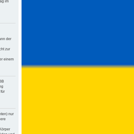
rag im
ann der
cht zur
der einem
pBB
ng
für
hten) nur
dere
Körper