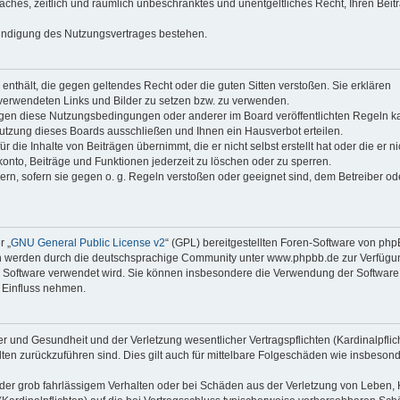
faches, zeitlich und räumlich unbeschränktes und unentgeltliches Recht, Ihren Beit
Kündigung des Nutzungsvertrages bestehen.
e enthält, die gegen geltendes Recht oder die guten Sitten verstoßen. Sie erklären
 verwendeten Links und Bilder zu setzen bzw. zu verwenden.
egen diese Nutzungsbedingungen oder anderer im Board veröffentlichten Regeln k
utzung dieses Boards ausschließen und Ihnen ein Hausverbot erteilen.
die Inhalte von Beiträgen übernimmt, die er nicht selbst erstellt hat oder die er ni
onto, Beiträge und Funktionen jederzeit zu löschen oder zu sperren.
ern, sofern sie gegen o. g. Regeln verstoßen oder geeignet sind, dem Betreiber o
r „
GNU General Public License v2
“ (GPL) bereitgestellten Foren-Software von ph
en werden durch die deutschsprachige Community unter www.phpbb.de zur Verfügu
die Software verwendet wird. Sie können insbesondere die Verwendung der Software 
 Einfluss nehmen.
r und Gesundheit und der Verletzung wesentlicher Vertragspflichten (Kardinalpflic
alten zurückzuführen sind. Dies gilt auch für mittelbare Folgeschäden wie insbeson
der grob fahrlässigem Verhalten oder bei Schäden aus der Verletzung von Leben, 