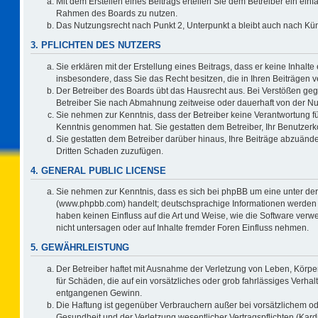
Mit dem Erstellen eines Beitrags erteilen Sie dem Betreiber ein einf
Rahmen des Boards zu nutzen.
Das Nutzungsrecht nach Punkt 2, Unterpunkt a bleibt auch nach K
3. PFLICHTEN DES NUTZERS
Sie erklären mit der Erstellung eines Beitrags, dass er keine Inhalte
insbesondere, dass Sie das Recht besitzen, die in Ihren Beiträgen
Der Betreiber des Boards übt das Hausrecht aus. Bei Verstößen ge
Betreiber Sie nach Abmahnung zeitweise oder dauerhaft von der Nu
Sie nehmen zur Kenntnis, dass der Betreiber keine Verantwortung für d
Kenntnis genommen hat. Sie gestatten dem Betreiber, Ihr Benutzerko
Sie gestatten dem Betreiber darüber hinaus, Ihre Beiträge abzuände
Dritten Schaden zuzufügen.
4. GENERAL PUBLIC LICENSE
Sie nehmen zur Kenntnis, dass es sich bei phpBB um eine unter der
(www.phpbb.com) handelt; deutschsprachige Informationen werden 
haben keinen Einfluss auf die Art und Weise, wie die Software ve
nicht untersagen oder auf Inhalte fremder Foren Einfluss nehmen.
5. GEWÄHRLEISTUNG
Der Betreiber haftet mit Ausnahme der Verletzung von Leben, Körper
für Schäden, die auf ein vorsätzliches oder grob fahrlässiges Verha
entgangenen Gewinn.
Die Haftung ist gegenüber Verbrauchern außer bei vorsätzlichem o
Gesundheit und der Verletzung wesentlicher Vertragspflichten (Kard