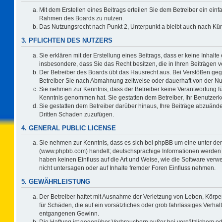
Mit dem Erstellen eines Beitrags erteilen Sie dem Betreiber ein einf
Rahmen des Boards zu nutzen.
Das Nutzungsrecht nach Punkt 2, Unterpunkt a bleibt auch nach K
3. PFLICHTEN DES NUTZERS
Sie erklären mit der Erstellung eines Beitrags, dass er keine Inhalte
insbesondere, dass Sie das Recht besitzen, die in Ihren Beiträgen
Der Betreiber des Boards übt das Hausrecht aus. Bei Verstößen ge
Betreiber Sie nach Abmahnung zeitweise oder dauerhaft von der Nu
Sie nehmen zur Kenntnis, dass der Betreiber keine Verantwortung für d
Kenntnis genommen hat. Sie gestatten dem Betreiber, Ihr Benutzerko
Sie gestatten dem Betreiber darüber hinaus, Ihre Beiträge abzuände
Dritten Schaden zuzufügen.
4. GENERAL PUBLIC LICENSE
Sie nehmen zur Kenntnis, dass es sich bei phpBB um eine unter der
(www.phpbb.com) handelt; deutschsprachige Informationen werden 
haben keinen Einfluss auf die Art und Weise, wie die Software ve
nicht untersagen oder auf Inhalte fremder Foren Einfluss nehmen.
5. GEWÄHRLEISTUNG
Der Betreiber haftet mit Ausnahme der Verletzung von Leben, Körper
für Schäden, die auf ein vorsätzliches oder grob fahrlässiges Verha
entgangenen Gewinn.
Die Haftung ist gegenüber Verbrauchern außer bei vorsätzlichem o