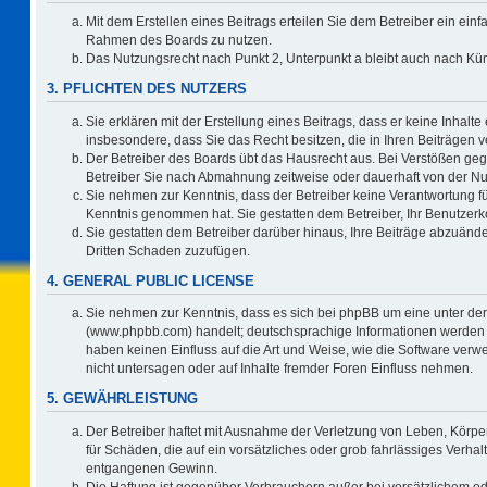
Mit dem Erstellen eines Beitrags erteilen Sie dem Betreiber ein einf
Rahmen des Boards zu nutzen.
Das Nutzungsrecht nach Punkt 2, Unterpunkt a bleibt auch nach K
3. PFLICHTEN DES NUTZERS
Sie erklären mit der Erstellung eines Beitrags, dass er keine Inhalte
insbesondere, dass Sie das Recht besitzen, die in Ihren Beiträgen
Der Betreiber des Boards übt das Hausrecht aus. Bei Verstößen ge
Betreiber Sie nach Abmahnung zeitweise oder dauerhaft von der Nu
Sie nehmen zur Kenntnis, dass der Betreiber keine Verantwortung für d
Kenntnis genommen hat. Sie gestatten dem Betreiber, Ihr Benutzerko
Sie gestatten dem Betreiber darüber hinaus, Ihre Beiträge abzuände
Dritten Schaden zuzufügen.
4. GENERAL PUBLIC LICENSE
Sie nehmen zur Kenntnis, dass es sich bei phpBB um eine unter der
(www.phpbb.com) handelt; deutschsprachige Informationen werden 
haben keinen Einfluss auf die Art und Weise, wie die Software ve
nicht untersagen oder auf Inhalte fremder Foren Einfluss nehmen.
5. GEWÄHRLEISTUNG
Der Betreiber haftet mit Ausnahme der Verletzung von Leben, Körper
für Schäden, die auf ein vorsätzliches oder grob fahrlässiges Verha
entgangenen Gewinn.
Die Haftung ist gegenüber Verbrauchern außer bei vorsätzlichem o