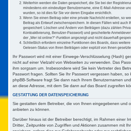
Weiterhin werden die Daten gespeichert, die Sie bei der Registrieru
mindestens ein eindeutiger Benutzername, eine E-Mail-Adresse und
wurden, so ist dies für Sie vor deren Eingabe ersichtlich.
Wenn Sie einen Beitrag oder eine private Nachricht erstellen, so w
Beitrag als Entwurf zwischenspeichern. In diesen Fällen wird auch I
gespeichert: Löschen und Ändern von Beiträgen (dazu zählen Priva
Kontoaktivierung, Benutzer-Passwort) und gescheiterte Anmeldever
der „Wer ist online?“-Funktion angezeigt und nicht dauerhaft gespeic
Schließlich erfordern einzelne Funktionen des Boards, dass weite
Gelesen-Status von Ihren Beiträgen oder explizit von Ihnen gesetz
Ihr Passwort wird mit einer Einwege-Verschlüsselung (Hash) ges
nicht auf einer Vielzahl von Webseiten zu verwenden. Das Passw
ihm sorgsam um. Insbesondere wird Sie kein Vertreter des Betre
Passwort fragen. Sollten Sie Ihr Passwort vergessen haben, so
phpBB-Software fragt Sie dann nach Ihrem Benutzernamen und 
an diese Adresse, mit dem Sie dann auf das Board zugreifen k
GESTATTUNG DER DATENSPEICHERUNG
Sie gestatten dem Betreiber, die von Ihnen eingegebenen und o
anbieten zu können.
Darüber hinaus ist der Betreiber berechtigt, im Rahmen einer 
Dritter, Zeitpunkte von Zugriffen und Aktionen zusammen mit I
speichern, sofern dies zur Gefahrenabwehr oder zur rechtlichen