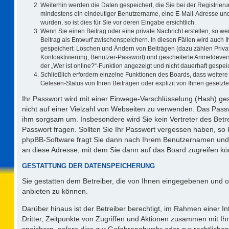
Weiterhin werden die Daten gespeichert, die Sie bei der Registrieru
mindestens ein eindeutiger Benutzername, eine E-Mail-Adresse und
wurden, so ist dies für Sie vor deren Eingabe ersichtlich.
Wenn Sie einen Beitrag oder eine private Nachricht erstellen, so w
Beitrag als Entwurf zwischenspeichern. In diesen Fällen wird auch I
gespeichert: Löschen und Ändern von Beiträgen (dazu zählen Priva
Kontoaktivierung, Benutzer-Passwort) und gescheiterte Anmeldever
der „Wer ist online?“-Funktion angezeigt und nicht dauerhaft gespeic
Schließlich erfordern einzelne Funktionen des Boards, dass weite
Gelesen-Status von Ihren Beiträgen oder explizit von Ihnen gesetz
Ihr Passwort wird mit einer Einwege-Verschlüsselung (Hash) ges
nicht auf einer Vielzahl von Webseiten zu verwenden. Das Passw
ihm sorgsam um. Insbesondere wird Sie kein Vertreter des Betre
Passwort fragen. Sollten Sie Ihr Passwort vergessen haben, so
phpBB-Software fragt Sie dann nach Ihrem Benutzernamen und 
an diese Adresse, mit dem Sie dann auf das Board zugreifen k
GESTATTUNG DER DATENSPEICHERUNG
Sie gestatten dem Betreiber, die von Ihnen eingegebenen und o
anbieten zu können.
Darüber hinaus ist der Betreiber berechtigt, im Rahmen einer 
Dritter, Zeitpunkte von Zugriffen und Aktionen zusammen mit I
speichern, sofern dies zur Gefahrenabwehr oder zur rechtlichen