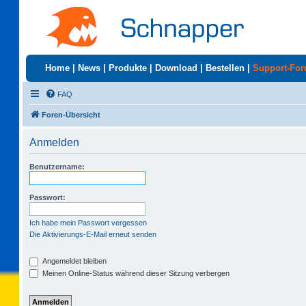
Home
|
News
|
Produkte
|
Download
|
Bestellen
|
Support-Fo
FAQ
Foren-Übersicht
Anmelden
Benutzername:
Passwort:
Ich habe mein Passwort vergessen
Die Aktivierungs-E-Mail erneut senden
Angemeldet bleiben
Meinen Online-Status während dieser Sitzung verbergen