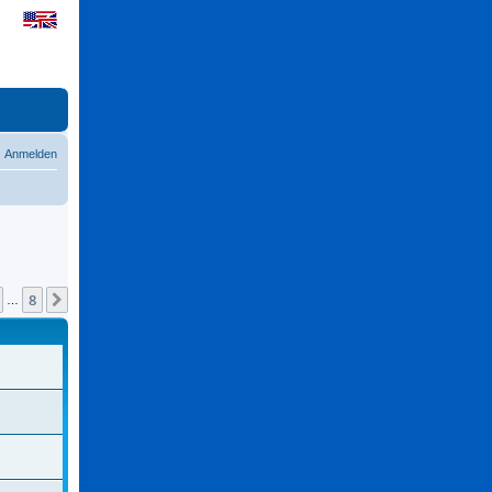
Anmelden
8
Nächste
…