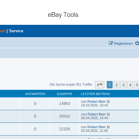
rum
|
Service
Registrieren
Seite
1
von
8
1
2
3
4
5
Die Suche ergab 351 Treffer
ANTWORTEN
ZUGRIFFE
LETZTER BEITRAG
von
Robert Beer
0
14963
19.10.2025, 10:42
von
Robert Beer
0
20542
26.04.2025, 13:44
von
Robert Beer
0
22326
25.04.2025, 11:48