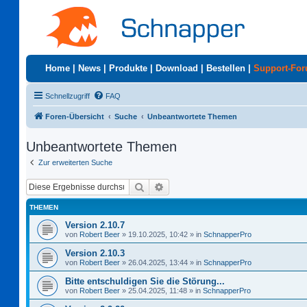
Home
|
News
|
Produkte
|
Download
|
Bestellen
|
Support-Fo
Schnellzugriff
FAQ
Foren-Übersicht
Suche
Unbeantwortete Themen
Unbeantwortete Themen
Zur erweiterten Suche
Suche
Erweiterte Suche
THEMEN
Version 2.10.7
von
Robert Beer
»
19.10.2025, 10:42
» in
SchnapperPro
Version 2.10.3
von
Robert Beer
»
26.04.2025, 13:44
» in
SchnapperPro
Bitte entschuldigen Sie die Störung...
von
Robert Beer
»
25.04.2025, 11:48
» in
SchnapperPro