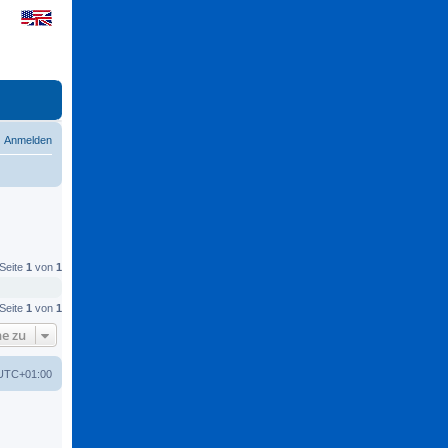
Anmelden
 Seite
1
von
1
 Seite
1
von
1
e zu
UTC+01:00