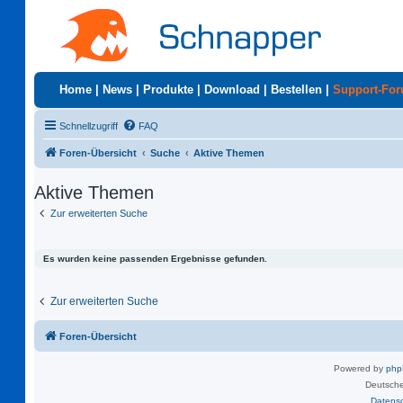
Home
|
News
|
Produkte
|
Download
|
Bestellen
|
Support-Fo
Schnellzugriff
FAQ
Foren-Übersicht
Suche
Aktive Themen
Aktive Themen
Zur erweiterten Suche
Es wurden keine passenden Ergebnisse gefunden.
Zur erweiterten Suche
Foren-Übersicht
Powered by
ph
Deutsche
Datens