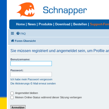
Home
|
News
|
Produkte
|
Download
|
Bestellen
|
Support-Fo
FAQ
Foren-Übersicht
Sie müssen registriert und angemeldet sein, um Profile 
Benutzername:
Passwort:
Ich habe mein Passwort vergessen
Die Aktivierungs-E-Mail erneut senden
Angemeldet bleiben
Meinen Online-Status während dieser Sitzung verbergen