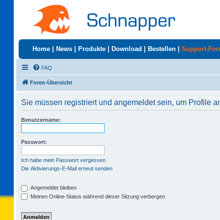
Home
|
News
|
Produkte
|
Download
|
Bestellen
|
Support-Fo
FAQ
Foren-Übersicht
Sie müssen registriert und angemeldet sein, um Profile 
Benutzername:
Passwort:
Ich habe mein Passwort vergessen
Die Aktivierungs-E-Mail erneut senden
Angemeldet bleiben
Meinen Online-Status während dieser Sitzung verbergen